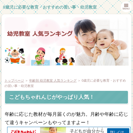
0歳児に必要な教育・おすすめの習い事・幼児教室
MENU
トップページ
＞
年齢別 幼児教室 人気ランキング
＞ 0歳児に必要な教育・おすすめ
の習い事・幼児教室
こどもちゃれんじがやっぱり人気！
ホーム
幼児教室体験談
年齢に応じた教材が毎月届くのが魅力。月齢や年齢に応じ
て違うキャンペーンもやってますよー！
幼児教室一覧