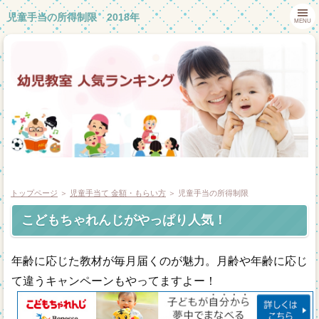
児童手当の所得制限 2018年
MENU
トップページ
＞
児童手当て 金額・もらい方
＞ 児童手当の所得制限
こどもちゃれんじがやっぱり人気！
ホーム
年齢に応じた教材が毎月届くのが魅力。月齢や年齢に応じ
幼児教室体験談
て違うキャンペーンもやってますよー！
幼児教室一覧