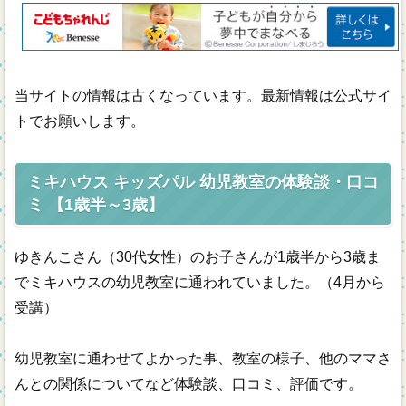
幼児教室一覧
年齢別
通信教材
当サイトの情報は古くなっています。最新情報は公式サイ
トでお願いします。
無料幼児教材
ミキハウス キッズパル 幼児教室の体験談・口コ
ミ 【1歳半～3歳】
ゆきんこさん（30代女性）のお子さんが1歳半から3歳ま
でミキハウスの幼児教室に通われていました。（4月から
受講）
幼児教室に通わせてよかった事、教室の様子、他のママさ
んとの関係についてなど体験談、口コミ、評価です。