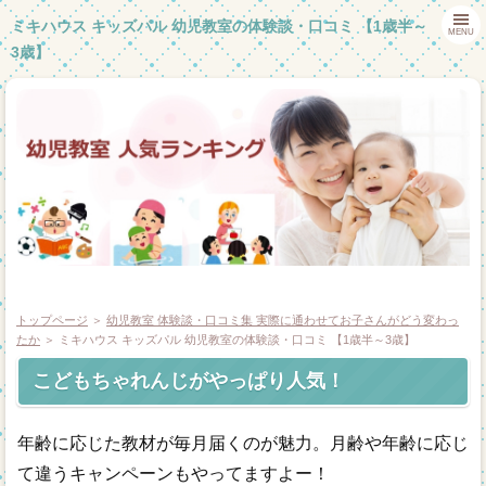
ミキハウス キッズパル 幼児教室の体験談・口コミ 【1歳半～
MENU
3歳】
トップページ
＞
幼児教室 体験談・口コミ集 実際に通わせてお子さんがどう変わっ
たか
＞ ミキハウス キッズパル 幼児教室の体験談・口コミ 【1歳半～3歳】
こどもちゃれんじがやっぱり人気！
ホーム
幼児教室体験談
年齢に応じた教材が毎月届くのが魅力。月齢や年齢に応じ
て違うキャンペーンもやってますよー！