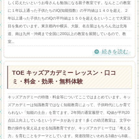
しく応えたいというお母さんも勉強になる親子教室です。なんとこの教室
に１年以上通った子供たちのIQ(知能指数）の平均値は１４０を超え、２
年以上通った子供たちのIQの平均値は１５０を超えるということで大変注
目を集めています。東京都内や横浜、大阪、名古屋はもちろん北は北海
道、南は九州・沖縄まで全国に200以上の教室を展開しているので、教
室...
続きを読む
TOE キッズアカデミー レッスン・口コ
ミ・料金・効果・無料体験
キッズアカデミーの特徴・料金等についてここではまとめています。キッ
ズアカデミーは知識教育ではなく知能教育によって、子供時代にしか育て
られない「知能の土台」を育てます。2年間の通室履歴で、IQ値が平均20
点以上向上しているというデータがあります！多くの幼児教室は、文字や
数の操作を覚え込ませる知識教育ですが、キッズアカデミーでは「考える
力」を育むことをテーマとしています。発達段階といわれる3歳から8歳...