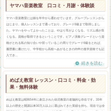
ヤマハ音楽教室 口コミ・月謝・体験談
ヤマハ音楽教室には娘を年中から通わせています。グループレッスンから
はじまり、個人レッスンまで通っており、グレード6級まで取得しまし
た。ヤマハをやってよかったことは、やはり耳がよくなる。リズム感が良
くなる。資格が取得できるということです。ピアノ演奏グレードという資
格がとれる私の知り合いや習っているこの周りでグレード6級をとれば、
履歴書に書けたり、中学校から高校へあがるときの内申の進学資格でも記
入でき...
続きを読む
めばえ教室 レッスン・口コミ・料金・効
果・無料体験
めばえ教室は昭和54年に創立された幼児教室の老舗的な存在です。35年
以上の歴史と開講以来30万人以上に選ばれてきた実績を持ち、現在では全