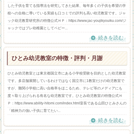
した子供を育てる指導法を研究してきた結果、毎年多くの子供を希望の学
校への合格に導いている実績も口コミでの評判も高い幼児教室です。ジャ
ック幼児教育研究所の特徴公式ＨＰ：https://www.jac-youjikyouiku.com/ジ
ャックではプレ幼稚園としてベビー...
続きを読む
ひとみ幼児教室の特徴・評判・月謝
ひとみ幼児教室とは東京都国立市にある小学校受験を目的とした幼児教室
です。多店舗展開しているわけではなく国立市に1教室だけの幼児教室で
すが、難関小学校に高い合格率をほこるため、テレビ等のメディアにも
度々取り上げられる有名な幼児教室です。ひとみ幼児教室の特徴公式Ｈ
Ｐ：https://www.ability-hitomi.com/index.html室長である山田ひとみさんの
「精神力の強い子供に育てたい...
続きを読む