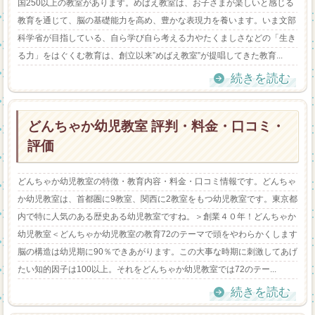
国250以上の教室があります。めばえ教室は、お子さまが楽しいと感じる
教育を通じて、脳の基礎能力を高め、豊かな表現力を養います。いま文部
科学省が目指している、自ら学び自ら考える力やたくましさなどの「生き
る力」をはぐくむ教育は、創立以来”めばえ教室”が提唱してきた教育...
続きを読む
どんちゃか幼児教室 評判・料金・口コミ・
評価
どんちゃか幼児教室の特徴・教育内容・料金・口コミ情報です。どんちゃ
か幼児教室は、首都圏に9教室、関西に2教室をもつ幼児教室です。東京都
内で特に人気のある歴史ある幼児教室ですね。＞創業４０年！どんちゃか
幼児教室＜どんちゃか幼児教室の教育72のテーマで頭をやわらかくします
脳の構造は幼児期に90％できあがります。この大事な時期に刺激してあげ
たい知的因子は100以上。それをどんちゃか幼児教室では72のテー...
続きを読む