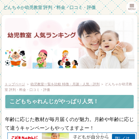
どんちゃか幼児教室 評判・料金・口コミ・評価
MENU
トップページ
＞
幼児教室一覧を比較 特徴・月謝・人気・評判
＞ どんちゃか幼児教
室 評判・料金・口コミ・評価
こどもちゃれんじがやっぱり人気！
ホーム
幼児教室体験談
年齢に応じた教材が毎月届くのが魅力。月齢や年齢に応じ
て違うキャンペーンもやってますよー！
幼児教室一覧