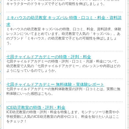
キャラクターのドラキッズで子どもの可能性を伸ばしましょう。
ミキハウスの幼児教室 キッズパル 特徴・口コミ・料金・資料請
求
ミキハウスの幼児教室 キッズパルの特徴、口コミ、料金、資料請求、体験
レッスンについてまとめています。幼児教室で人気の「キッズパル」。あ
のブランド「ミキハウス」の幼児教室で子どもの可能性を伸ばしましょ
う。
七田チャイルドアカデミーの特徴・評判・料金
七田チャイルドアカデミーの特徴・評判・口コミ・月謝・料金について。
幼児教室で人気の「七田チャイルドアカデミー」のレッスンや内容はどの
ようになっているのでしょうか。
七田チャイルドアカデミー 無料体験・実体験レポート
七田チャイルドアカデミーの無料体験教室の評判・口コミとは。実際に無
料体験にいった感想はこちら。
ICE幼児教室の特徴・評判・料金
ICE幼児教室の特徴・評判・料金を特集します。モンテッソーリ教育や小
学校受験に人気のICE幼児教室の内容や口コミ、料金を知りたい人はここ
をチェック！